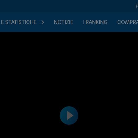
 E STATISTICHE
NOTIZIE
I RANKING
COMPRA 