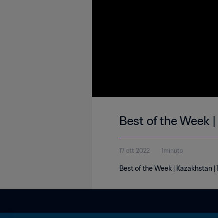
Best of the Week |
17 ott 2022
1minuto
Best of the Week | Kazakhstan | 