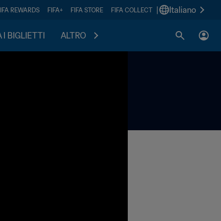
|
Italiano
FIFA REWARDS
FIFA+
FIFA STORE
FIFA COLLECT
I BIGLIETTI
ALTRO