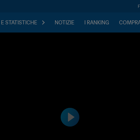
 E STATISTICHE
NOTIZIE
I RANKING
COMPRA 