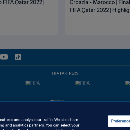
o FIFA Qatar 2022 |
Croazia - Marocco | Fina
FIFA Qatar 2022 | Highli
FIFA PARTNERS
eatures and analyse our traffic. We also share
Preferenc
ing and analytics partners. You can select your
UE PREFERENZE PER I COOKIES