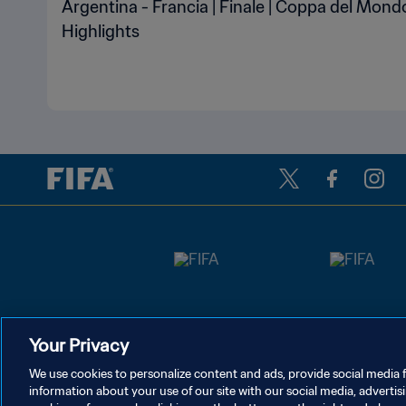
Argentina - Francia | Finale | Coppa del Mond
Highlights
Your Privacy
We use cookies to personalize content and ads, provide social media f
information about your use of our site with our social media, advertis
PRIVACY POLICY
TERMINI DI SERVIZIO
GESTISCI LE T