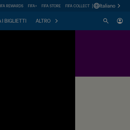
|
Italiano
FIFA REWARDS
FIFA+
FIFA STORE
FIFA COLLECT
I BIGLIETTI
ALTRO