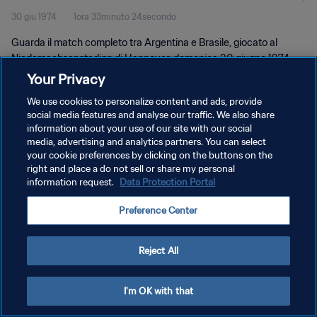
30 giu 1974
1ora 33minuto 24secondo
Guarda il match completo tra Argentina e Brasile, giocato al
Niedersachsenstadion di Hannover, domenica 30 giugno 1974.
Your Privacy
We use cookies to personalize content and ads, provide
social media features and analyse our traffic. We also share
information about your use of our site with our social
media, advertising and analytics partners. You can select
your cookie preferences by clicking on the buttons on the
PRIVACY POLICY
right and place a do not sell or share my personal
information request.
Data Protection Portal
TERMINI DI SERVIZIO
GESTISCI LE TUE PREFERENZE PER I COOKIES
Preference Center
Copyright © 1994 - 2026 FIFA. Tutti i diritti riservati.
Reject All
I'm OK with that