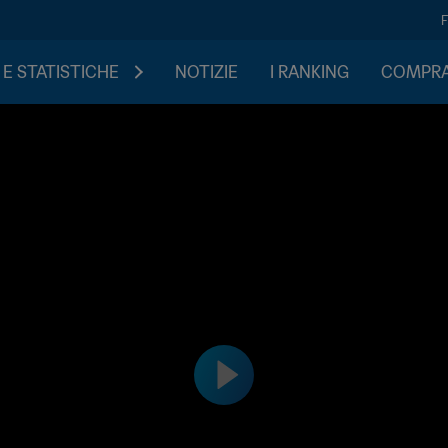
 E STATISTICHE
NOTIZIE
I RANKING
COMPRA 