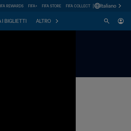
|
Italiano
FIFA REWARDS
FIFA+
FIFA STORE
FIFA COLLECT
I BIGLIETTI
ALTRO