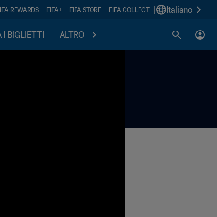
|
Italiano
FIFA REWARDS
FIFA+
FIFA STORE
FIFA COLLECT
I BIGLIETTI
ALTRO