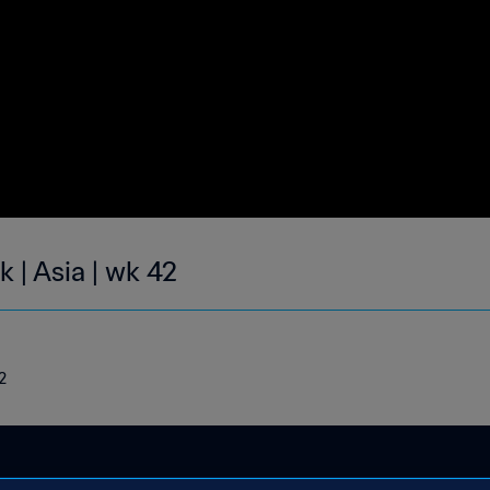
k | Asia | wk 42
2