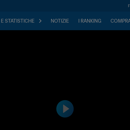
 E STATISTICHE
NOTIZIE
I RANKING
COMPRA 