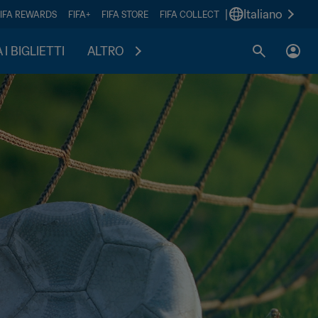
|
Italiano
FIFA REWARDS
FIFA+
FIFA STORE
FIFA COLLECT
I BIGLIETTI
ALTRO