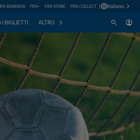
|
Italiano
FIFA REWARDS
FIFA+
FIFA STORE
FIFA COLLECT
I BIGLIETTI
ALTRO