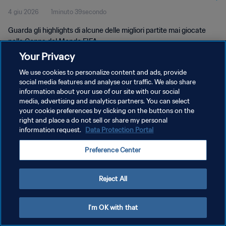
4 giu 2026
1minuto 39secondo
Guarda gli highlights di alcune delle migliori partite mai giocate
nella Coppa del Mondo FIFA.
Your Privacy
We use cookies to personalize content and ads, provide
social media features and analyse our traffic. We also share
information about your use of our site with our social
media, advertising and analytics partners. You can select
your cookie preferences by clicking on the buttons on the
PRIVACY POLICY
right and place a do not sell or share my personal
information request.
Data Protection Portal
TERMINI DI SERVIZIO
GESTISCI LE TUE PREFERENZE PER I COOKIES
Preference Center
Copyright © 1994 - 2026 FIFA. Tutti i diritti riservati.
Reject All
I'm OK with that