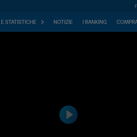
 E STATISTICHE
NOTIZIE
I RANKING
COMPRA 