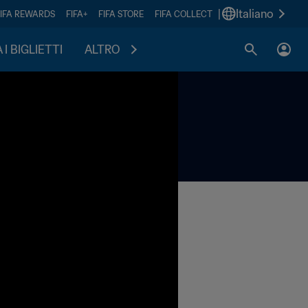
|
Italiano
FIFA REWARDS
FIFA+
FIFA STORE
FIFA COLLECT
I BIGLIETTI
ALTRO