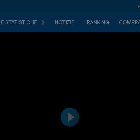
 E STATISTICHE
NOTIZIE
I RANKING
COMPRA 