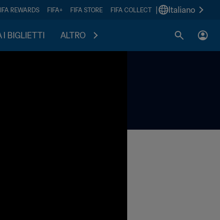
|
Italiano
FIFA REWARDS
FIFA+
FIFA STORE
FIFA COLLECT
I BIGLIETTI
ALTRO