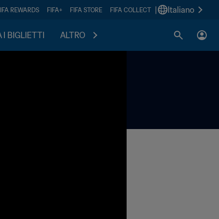
|
Italiano
FIFA REWARDS
FIFA+
FIFA STORE
FIFA COLLECT
I BIGLIETTI
ALTRO