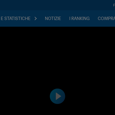
 E STATISTICHE
NOTIZIE
I RANKING
COMPRA 