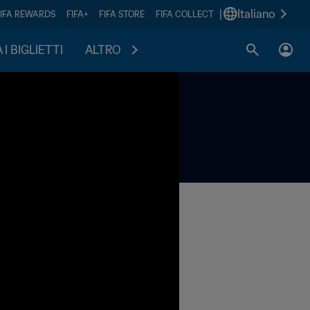
|
Italiano
FIFA REWARDS
FIFA+
FIFA STORE
FIFA COLLECT
I BIGLIETTI
ALTRO