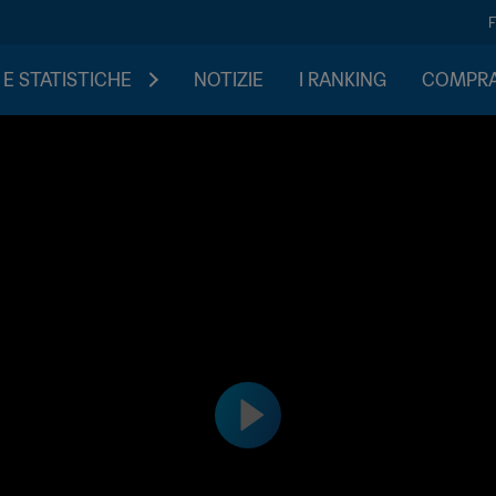
 E STATISTICHE
NOTIZIE
I RANKING
COMPRA 