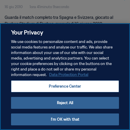
16 giu 2010
1ora 41minuto 9secondo
Guarda il match completo tra Spagna e Svizzera, giocato al
Durban Stadium di Durban, mercoledì 16 giugno 2010.
Your Privacy
We use cookies to personalize content and ads, provide
social media features and analyse our traffic. We also share
information about your use of our site with our social
media, advertising and analytics partners. You can select
PRIVACY POLICY
your cookie preferences by clicking on the buttons on the
right and place a do not sell or share my personal
TERMINI DI SERVIZIO
information request.
Data Protection Portal
GESTISCI LE TUE PREFERENZE PER I COOKIES
Preference Center
Copyright © 1994 - 2026 FIFA. Tutti i diritti riservati.
Reject All
I'm OK with that