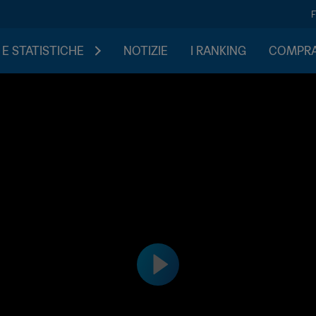
 E STATISTICHE
NOTIZIE
I RANKING
COMPRA 