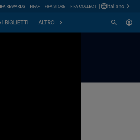
|
Italiano
FIFA REWARDS
FIFA+
FIFA STORE
FIFA COLLECT
I BIGLIETTI
ALTRO