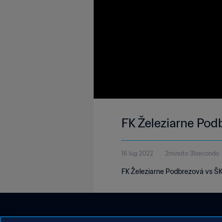
FK Železiarne Pod
16 lug 2022
2minuto 31secondo
FK Železiarne Podbrezová vs ŠK 