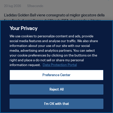
20 lug 2026
59secondo
L'adidas Golden Ball viene consegnato al miglior giocatore della
fase finale di ogni Coppa del Mondo FIFA. Il secondo e il terzo
classificato nelle votazioni ricevono rispettivamente l'adidas
Your Privacy
Silver Ball e l'adidas Bronze Ball.
We use cookies to personalize content and ads, provide
social media features and analyse our traffic. We also share
information about your use of our site with our social
media, advertising and analytics partners. You can select
your cookie preferences by clicking on the buttons on the
right and place a do not sell or share my personal
PRIVACY POLICY
information request.
Data Protection Portal
TERMINI DI SERVIZIO
Preference Center
GESTISCI LE TUE PREFERENZE PER I COOKIES
Copyright © 1994 - 2026 FIFA. Tutti i diritti riservati.
Reject All
I'm OK with that