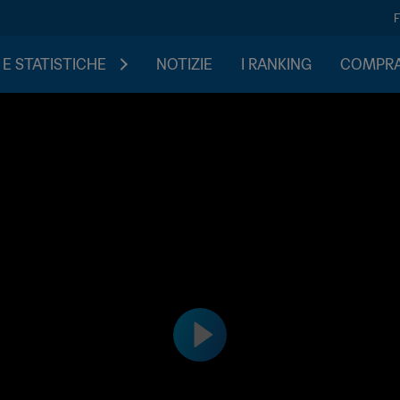
 E STATISTICHE
NOTIZIE
I RANKING
COMPRA 