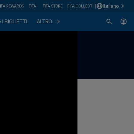
|
Italiano
FIFA REWARDS
FIFA+
FIFA STORE
FIFA COLLECT
I BIGLIETTI
ALTRO