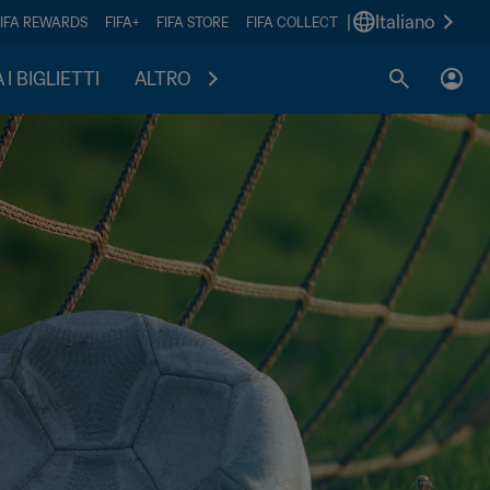
|
Italiano
FIFA REWARDS
FIFA+
FIFA STORE
FIFA COLLECT
I BIGLIETTI
ALTRO