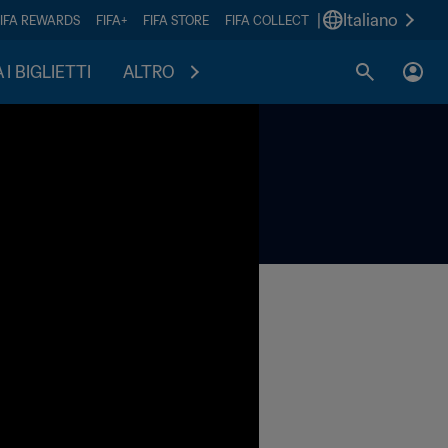
|
Italiano
FIFA REWARDS
FIFA+
FIFA STORE
FIFA COLLECT
I BIGLIETTI
ALTRO