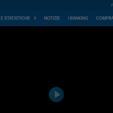
 E STATISTICHE
NOTIZIE
I RANKING
COMPRA 