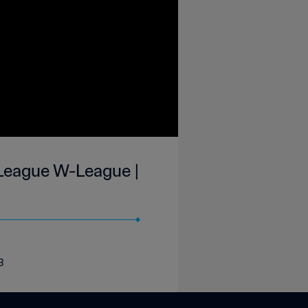
r League W-League |
3