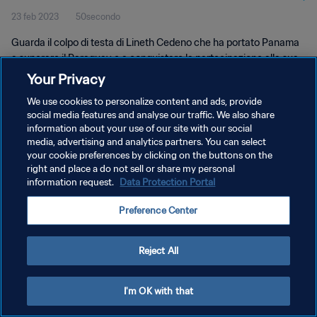
23 feb 2023
50secondo
Guarda il colpo di testa di Lineth Cedeno che ha portato Panama
a superare il Paraguay e a conquistare la partecipazione alla sua
prima Coppa del Mondo femminile FIFA.
Your Privacy
We use cookies to personalize content and ads, provide
social media features and analyse our traffic. We also share
information about your use of our site with our social
media, advertising and analytics partners. You can select
your cookie preferences by clicking on the buttons on the
PRIVACY POLICY
right and place a do not sell or share my personal
information request.
Data Protection Portal
TERMINI DI SERVIZIO
Preference Center
GESTISCI LE TUE PREFERENZE PER I COOKIES
Copyright © 1994 - 2026 FIFA. Tutti i diritti riservati.
Reject All
I'm OK with that