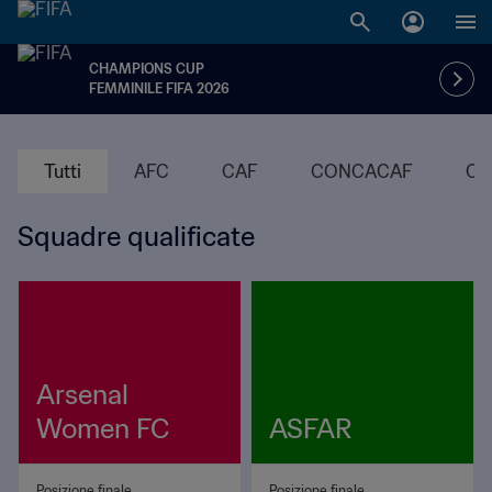
CHAMPIONS CUP
FEMMINILE FIFA 2026
Tutti
AFC
CAF
CONCACAF
CO
Squadre qualificate
Arsenal
Women FC
ASFAR
Posizione finale
Posizione finale