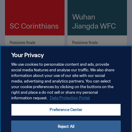
Wuhan
SC Corinthians
Jiangda WFC
Posizione finale
Posizione finale
Seconda
Secondo turno
Your Privacy
Miglior marcatore
Miglior marcatore
GABI ZANOTTI
JIANG Chenjing
We use cookies to personalize content and ads, provide
social media features and analyse our traffic. We also share
information about your use of our site with our social
media, advertising and analytics partners. You can select
your cookie preferences by clicking on the buttons on the
right and place a do not sell or share my personal
information request.
Data Protection Portal
PRIVACY POLICY
Preference Center
TERMINI DI SERVIZIO
GESTISCI LE TUE PREFERENZE PER I COOKIES
Reject All