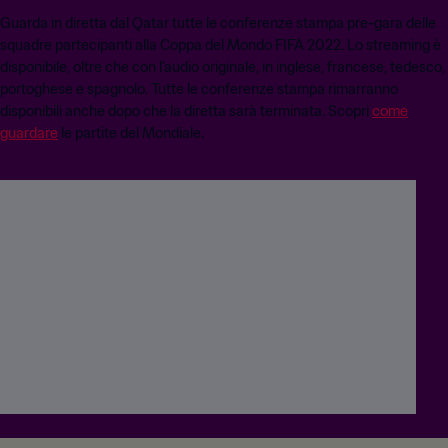
Guarda in diretta dal Qatar tutte le conferenze stampa pre-gara delle
squadre partecipanti alla Coppa del Mondo FIFA 2022. Lo streaming è
disponibile, oltre che con l'audio originale, in inglese, francese, tedesco,
portoghese e spagnolo. Tutte le conferenze stampa rimarranno
disponibili anche dopo che la diretta sarà terminata. Scopri
come
guardare
le partite del Mondiale.