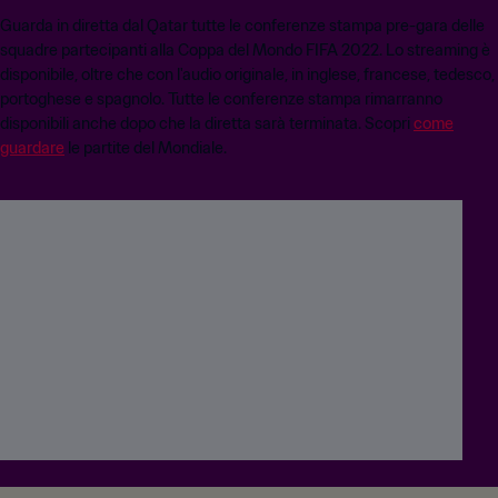
Guarda in diretta dal Qatar tutte le conferenze stampa pre-gara delle
squadre partecipanti alla Coppa del Mondo FIFA 2022. Lo streaming è
disponibile, oltre che con l'audio originale, in inglese, francese, tedesco,
portoghese e spagnolo. Tutte le conferenze stampa rimarranno
disponibili anche dopo che la diretta sarà terminata. Scopri
come
guardare
le partite del Mondiale.