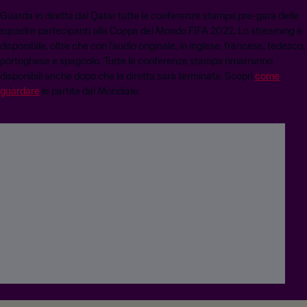
Guarda in diretta dal Qatar tutte le conferenze stampa pre-gara delle
squadre partecipanti alla Coppa del Mondo FIFA 2022. Lo streaming è
disponibile, oltre che con l'audio originale, in inglese, francese, tedesco,
portoghese e spagnolo. Tutte le conferenze stampa rimarranno
disponibili anche dopo che la diretta sarà terminata. Scopri
come
guardare
le partite del Mondiale.