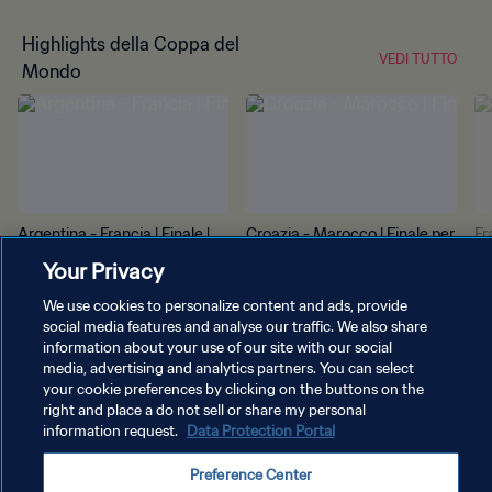
Highlights della Coppa del
VEDI TUTTO
Mondo
Argentina - Francia | Finale |
Croazia - Marocco | Finale per
Fr
Coppa del Mondo FIFA Qatar
il terzo posto | Coppa del
| 
Your Privacy
2022 | Highlights
Mondo FIFA Qatar 2022 |
20
We use cookies to personalize content and ads, provide
Highlights
social media features and analyse our traffic. We also share
information about your use of our site with our social
media, advertising and analytics partners. You can select
your cookie preferences by clicking on the buttons on the
right and place a do not sell or share my personal
information request.
Data Protection Portal
Preference Center