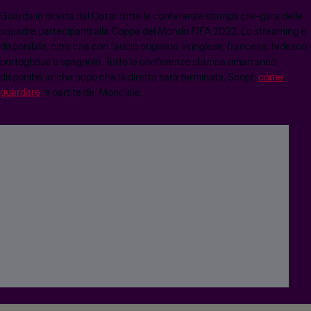
Guarda in diretta dal Qatar tutte le conferenze stampa pre-gara delle
squadre partecipanti alla Coppa del Mondo FIFA 2022. Lo streaming è
disponibile, oltre che con l'audio originale, in inglese, francese, tedesco,
portoghese e spagnolo. Tutte le conferenze stampa rimarranno
disponibili anche dopo che la diretta sarà terminata. Scopri
come
guardare
le partite del Mondiale.