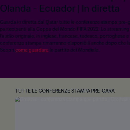
Olanda - Ecuador | In diretta
Guarda in diretta dal Qatar tutte le conferenze stampa pre-
partecipanti alla Coppa del Mondo FIFA 2022. Lo streaming è
l'audio originale, in inglese, francese, tedesco, portoghese e
conferenze stampa rimarranno disponibili anche dopo che la 
Scopri
come guardare
le partite del Mondiale.
TUTTE LE CONFERENZE STAMPA PRE-GARA