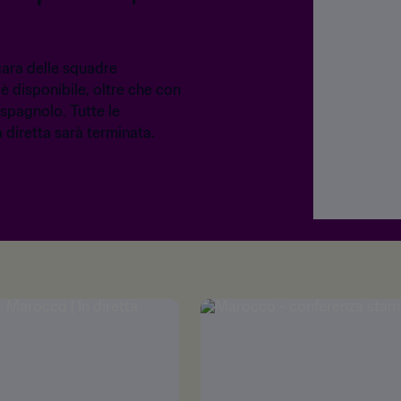
gara delle squadre
 disponibile, oltre che con
 spagnolo. Tutte le
diretta sarà terminata.