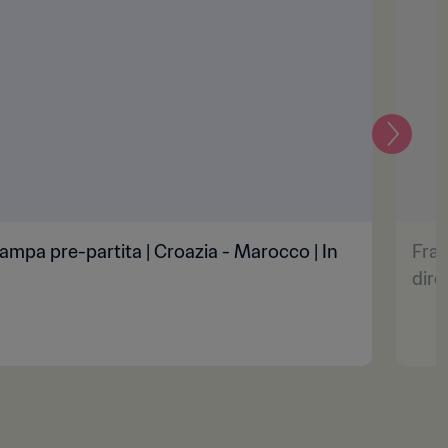
Prossi
mpa pre-partita | Croazia - Marocco | In
Fran
dire