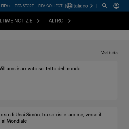
|
Italiano
|
FIFA+
FIFA STORE
FIFA COLLECT
LTIME NOTIZIE
ALTRO
Vedi tutto
illiams è arrivato sul tetto del mondo
corso di Unai Simón, tra sorrisi e lacrime, verso il
o al Mondiale