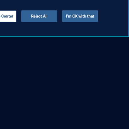
e Center
Reject All
I'm OK with that