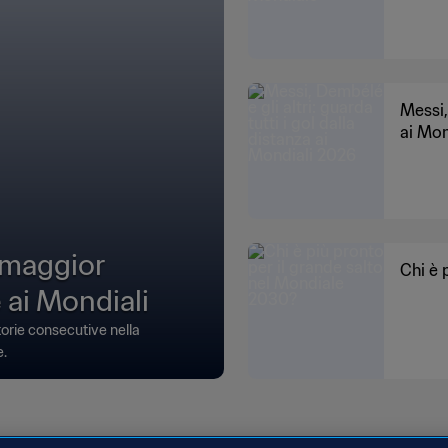
Messi,
ai Mon
 maggior
Chi è 
 ai Mondiali
ttorie consecutive nella
e.