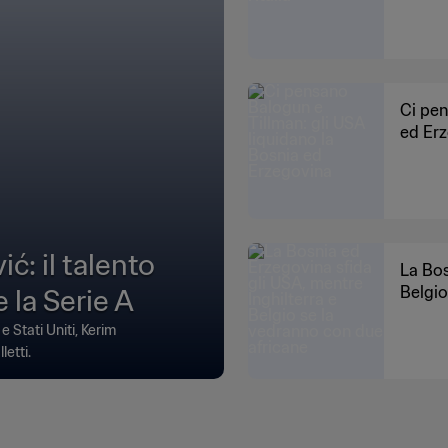
Ci pen
ed Er
ć: il talento
La Bos
 la Serie A
Belgio
 Stati Uniti, Kerim
letti.