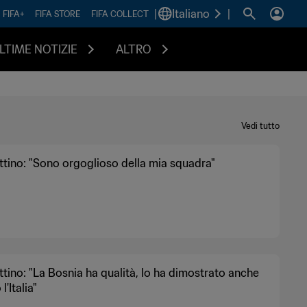
|
Italiano
|
FIFA+
FIFA STORE
FIFA COLLECT
LTIME NOTIZIE
ALTRO
Vedi tutto
tino: "Sono orgoglioso della mia squadra"
tino: "La Bosnia ha qualità, lo ha dimostrato anche
l'Italia"