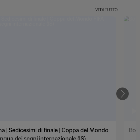
VEDI TUTTO
Prossi
 | Sedicesimi di finale | Coppa del Mondo
Bosn
ingua dei segni internazionale (IS)