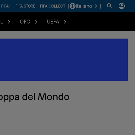
|
Italiano
|
FIFA+
FIFA STORE
FIFA COLLECT
L
OFC
UEFA
a Coppa del Mondo