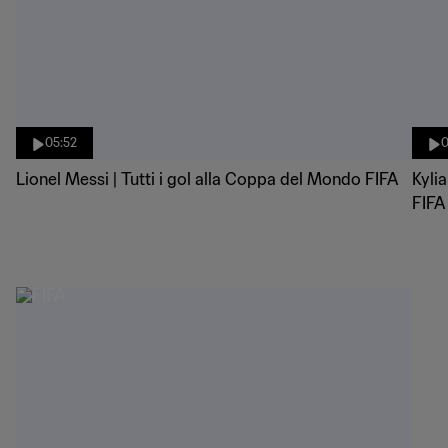
05:52
0
Lionel Messi | Tutti i gol alla Coppa del Mondo FIFA
Kyli
FIFA