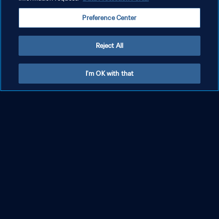
Preference Center
Highlights
Reject All
Guarda ora
Colombia-Ghana | Sedicesimi di finale |
I'm OK with that
Coppa del Mondo FIFA 2026 | Highlights
Guarda ora
Argentina - Capo Verde | Sedicesimi di
finale | Coppa del Mondo FIFA 2026 |
Highlights
Highlights
Guarda ora
Australia - Egitto | Sedicesimi di finale
| Coppa del Mondo FIFA 2026 |
Highlights