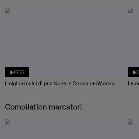
07:55
0
I migliori calci di punizione in Coppa del Mondo
Le m
Compilation marcatori