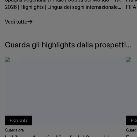
2026 | Highlights | Lingua dei segni internazionale
FIFA
(IS)
inter
Vedi tutto
Guarda gli highlights dalla prospettiv
a dell'arbitro
Highlights
Hig
Guarda ora
Guard