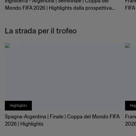
Inghilterra - Argentina | Semifinale | Coppa del
Fran
Mondo FIFA 2026 | Highlights dalla prospettiva
FIFA 
dell'arbitro | Offerto da Lenovo
Offe
La strada per il trofeo
Highlights
Hig
Spagna-Argentina | Finale | Coppa del Mondo FIFA
Fran
2026 | Highlights
2026