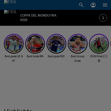
COPPA DEL MONDO FIFA
2026
Best goals QF &
Best Goals R16
Best goals R32
Best Group
2026 Final 🇪🇸
SF
Goals
🏆