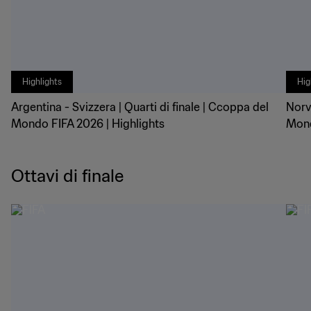
Highlights
Hig
Argentina - Svizzera | Quarti di finale | Ccoppa del
Norve
Mondo FIFA 2026 | Highlights
Mond
Ottavi di finale