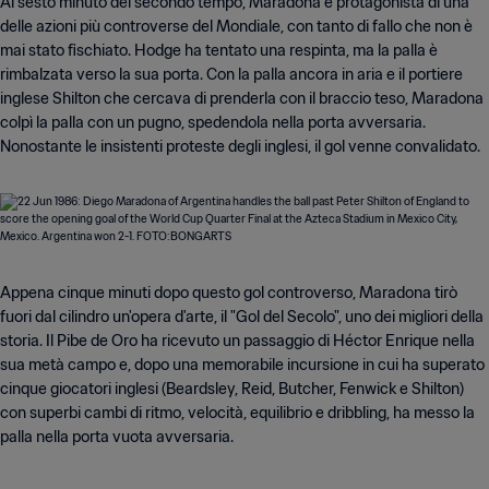
Al sesto minuto del secondo tempo, Maradona è protagonista di una
delle azioni più controverse del Mondiale, con tanto di fallo che non è
mai stato fischiato. Hodge ha tentato una respinta, ma la palla è
rimbalzata verso la sua porta. Con la palla ancora in aria e il portiere
inglese Shilton che cercava di prenderla con il braccio teso, Maradona
colpì la palla con un pugno, spedendola nella porta avversaria.
Nonostante le insistenti proteste degli inglesi, il gol venne convalidato.
Appena cinque minuti dopo questo gol controverso, Maradona tirò
fuori dal cilindro un'opera d'arte, il "Gol del Secolo", uno dei migliori della
storia. Il Pibe de Oro ha ricevuto un passaggio di Héctor Enrique nella
sua metà campo e, dopo una memorabile incursione in cui ha superato
cinque giocatori inglesi (Beardsley, Reid, Butcher, Fenwick e Shilton)
con superbi cambi di ritmo, velocità, equilibrio e dribbling, ha messo la
palla nella porta vuota avversaria.