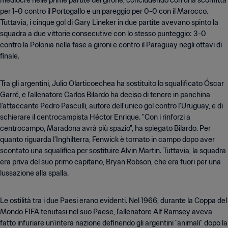
mediocre nelle prime partite del girone, concludendo con una sconfitta
per 1-0 contro il Portogallo e un pareggio per 0-0 con il Marocco.
Tuttavia, i cinque gol di Gary Lineker in due partite avevano spinto la
squadra a due vittorie consecutive con lo stesso punteggio: 3-0
contro la Polonia nella fase a gironi e contro il Paraguay negli ottavi di
finale.
Tra gli argentini, Julio Olarticoechea ha sostituito lo squalificato Óscar
Garré, e l'allenatore Carlos Bilardo ha deciso di tenere in panchina
l'attaccante Pedro Pasculli, autore dell'unico gol contro l'Uruguay, e di
schierare il centrocampista Héctor Enrique. "Con i rinforzi a
centrocampo, Maradona avrà più spazio", ha spiegato Bilardo. Per
quanto riguarda l'Inghilterra, Fenwick è tornato in campo dopo aver
scontato una squalifica per sostituire Alvin Martin. Tuttavia, la squadra
era priva del suo primo capitano, Bryan Robson, che era fuori per una
lussazione alla spalla.
Le ostilità tra i due Paesi erano evidenti. Nel 1966, durante la Coppa del
Mondo FIFA tenutasi nel suo Paese, l'allenatore Alf Ramsey aveva
fatto infuriare un'intera nazione definendo gli argentini "animali" dopo la