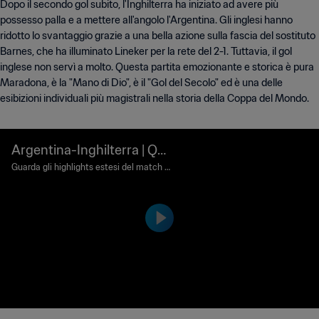
Dopo il secondo gol subito, l'Inghilterra ha iniziato ad avere più
possesso palla e a mettere all'angolo l'Argentina. Gli inglesi hanno
ridotto lo svantaggio grazie a una bella azione sulla fascia del sostituto
Barnes, che ha illuminato Lineker per la rete del 2-1. Tuttavia, il gol
inglese non servì a molto. Questa partita emozionante e storica è pura
Maradona, è la "Mano di Dio", è il "Gol del Secolo" ed è una delle
esibizioni individuali più magistrali nella storia della Coppa del Mondo.
Argentina-Inghilterra | Qu
arti di finale | Coppa del M
Guarda gli highlights estesi del match tr
a Argentina e Inghilterra, giocato all'Est
ondo FIFA Messico 1986 |
adio Azteca di Città del Messico, dome
Highlights estesi
nica 22 giugno 1986.