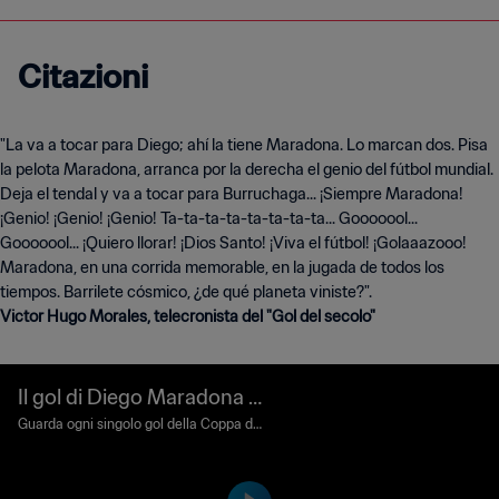
Citazioni
"La va a tocar para Diego; ahí la tiene Maradona. Lo marcan dos. Pisa
la pelota Maradona, arranca por la derecha el genio del fútbol mundial.
Deja el tendal y va a tocar para Burruchaga... ¡Siempre Maradona!
¡Genio! ¡Genio! ¡Genio! Ta-ta-ta-ta-ta-ta-ta-ta... Gooooool...
Gooooool... ¡Quiero llorar! ¡Dios Santo! ¡Viva el fútbol! ¡Golaaazooo!
Maradona, en una corrida memorable, en la jugada de todos los
Victor Hugo Morales, telecronista del "Gol del secolo"
Il gol di Diego Maradona al
55' | Argentina - Inghilterra
Guarda ogni singolo gol della Coppa del
Mondo FIFA Messico 1986.
| Coppa del Mondo FIFA M
essico 1986