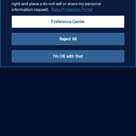
right and place a do not sell or share my personal
information request.
Data Protection Portal
Preference Center
Reject All
Argentina - Colombia | Semifinali | Coppa
I'm OK with that
del Mondo FIFA U-20 Cile 2025 | Highlights
MOSTRA DI PIÙ