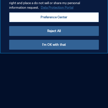
right and place a do not sell or share my personal
information request.
Data Protection Portal
Preference Center
Reject All
Croazia-Uzbekistan| Sedicesimi di finale |
I'm OK with that
Coppa del Mondo U-17 FIFA Qatar 2025 |
Highlights
MOSTRA DI PIÙ