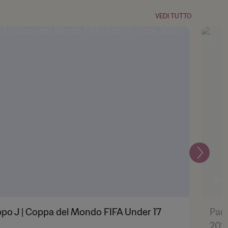
VEDI TUTTO
Prossi
po J | Coppa del Mondo FIFA Under 17
Pana
2025