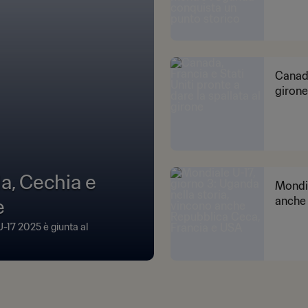
Canada
girone
a, Cechia e
Mondia
e
anche 
U-17 2025 è giunta al