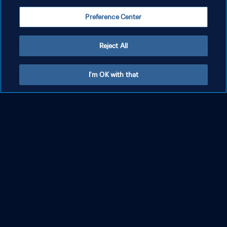
Preference Center
Reject All
Atlético Madrid - Botafogo | Gruppo B |
I'm OK with that
Coppa del Mondo per club FIFA 2025 |
Highlights
MOSTRA DI PIÙ