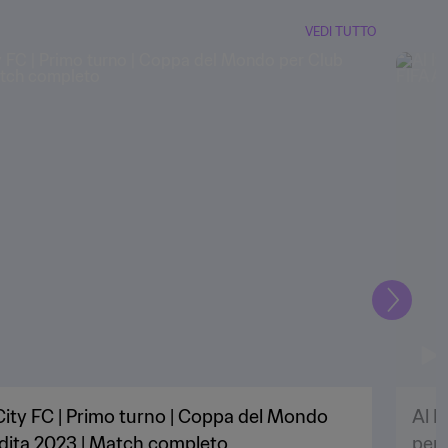
VEDI TUTTO
Prossi
 City FC | Primo turno | Coppa del Mondo
Al I
udita 2023 | Match completo
per 