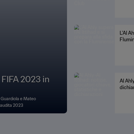
L'Al Ah
Flumi
 FIFA 2023 in
Al Ahly
dichia
p Guardiola e Mateo
 Saudita 2023