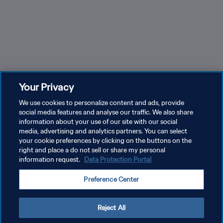
Your Privacy
Coppa del Mondo femminile FIFA 2027
We use cookies to personalize content and ads, provide
Co
social media features and analyse our traffic. We also share
information about your use of our site with our social
media, advertising and analytics partners. You can select
your cookie preferences by clicking on the buttons on the
right and place a do not sell or share my personal
information request.
Data Protection Portal
PRIVACY POLICY
Preference Center
TERMINI DI SERVIZIO
GESTISCI LE TUE PREFERENZE PER I COOKIES
Reject All
Copyright © 1994 - 2026 FIFA. Tutti i diritti riservati.