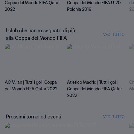
Coppa del Mondo FIFA Qatar
Coppa del Mondo FIFA U-20
de
2022
Polonia 2019
20
I club che hanno segnato di più
VEDI TUTTO
alla Coppa del Mondo FIFA
AC Milan | Tutti i gol | Coppa
Atletico Madrid | Tutti i gol |
Ch
del Mondo FIFA Qatar 2022
Coppa del Mondo FIFA Qatar
Mo
2022
Prossimi tornei ed eventi
VEDI TUTTO