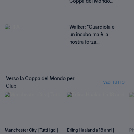
Coppa del Mondo
per Club FIFA
Walker: "Guardiola è
un incubo ma è la
nostra forza
trainante"
Verso la Coppa del Mondo per
VEDI TUTTO
Club
Manchester City | Tutti i gol |
Erling Haaland a 18 anni |
Ph