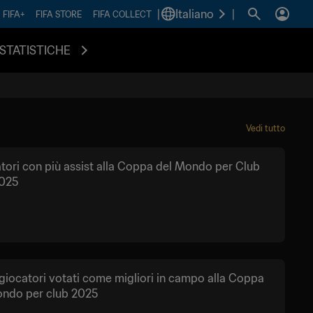
|
Italiano
|
FIFA+
FIFA STORE
FIFA COLLECT
STATISTICHE
Vedi tutto
atori con più assist alla Coppa del Mondo per Club
2025
i giocatori votati come migliori in campo alla Coppa
ondo per club 2025