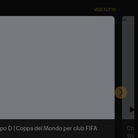
VEDI TUTTO
Prossi
po D | Coppa del Mondo per club FIFA
Chel
2025