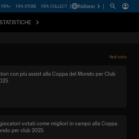
|
Italiano
|
FIFA+
FIFA STORE
FIFA COLLECT
STATISTICHE
Vedi tutto
atori con più assist alla Coppa del Mondo per Club
2025
i giocatori votati come migliori in campo alla Coppa
ondo per club 2025