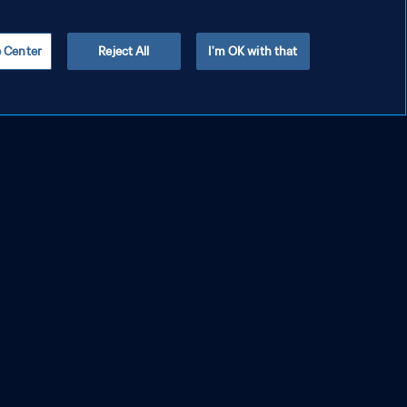
e Center
Reject All
I'm OK with that