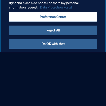
right and place a do not sell or share my personal
information request.
Data Protection Portal
Preference Center
Reject All
Perù - Marocco | Gruppo 4 | Coppa del
I'm OK with that
Mondo FIFA Messico 1970 | Highlights
MOSTRA DI PIÙ