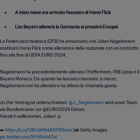
A inizio mese era arrivato l'esonero di Hansi Flick
L'ex Bayern allenerà la Germania ai prossimi Eruopei
La Federcalcio tedesca (DFB) ha annunciato che Julian Nagelsmann
sostituirà Hansi Flick come allenatore della nazionale con un contratto
fino alla fine di UEFA EURO 2024.
Nagelsmann ha precedentemente allenato l'Hoffenheim, l'RB Lipsia e il
Bayern Monaco. Da quando ha lasciato i bavaresi, a marzo,
Nagelsmann non ha allenato e ha atteso la chiamata giusta.
✍️ Der Vertrag ist unterschrieben:
@J__Nagelsmann
wird unser Team
als Bundestrainer zur @EURO2024 führen.
Herzlich willkommen, Julian! 🤝
➡️
https://t.co/UlRvIjWlt4
#DFBTeam
| 📸 Getty Images
pic.twitter.com/5FhIPxA4Od