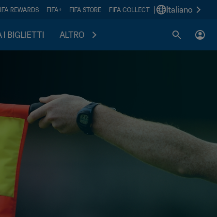
|
Italiano
FIFA REWARDS
FIFA+
FIFA STORE
FIFA COLLECT
I BIGLIETTI
ALTRO