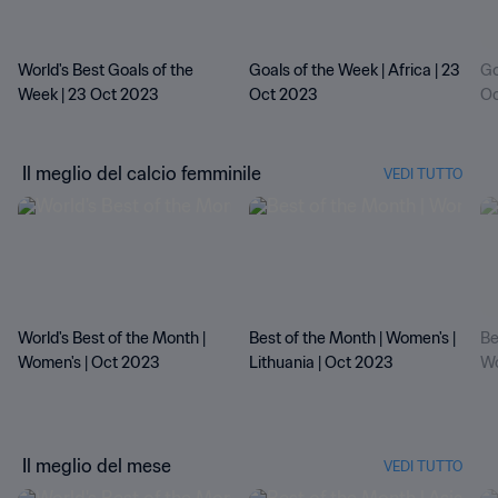
World's Best Goals of the
Goals of the Week | Africa | 23
Go
Week | 23 Oct 2023
Oct 2023
Oc
Il meglio del calcio femminile
VEDI TUTTO
World's Best of the Month |
Best of the Month | Women's |
Be
Women's | Oct 2023
Lithuania | Oct 2023
Wo
Il meglio del mese
VEDI TUTTO