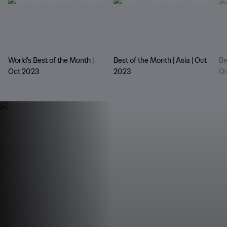
World's Best of the Month |
Best of the Month | Asia | Oct
Be
Oct 2023
2023
Oc