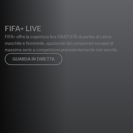
FIFA+ LIVE
FIFA+ offre la copertura live GRATUITA di partite di calcio
maschile e femminile, spaziando dai campionati europei di
massima serie a competizioni precedentemente non servite.
GUARDA IN DIRETTA