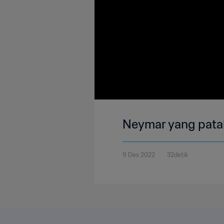
Neymar yang patah
9 Des 2022
32detik