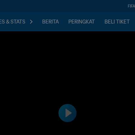
FIF
S & STATS
BERITA
PERINGKAT
BELI TIKET