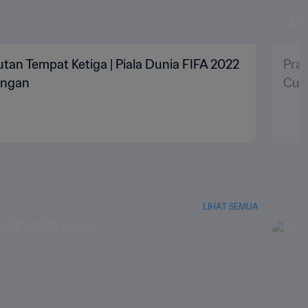
utan Tempat Ketiga | Piala Dunia FIFA 2022
Pran
ingan
Cup
LIHAT SEMUA