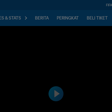
FIF
S & STATS
BERITA
PERINGKAT
BELI TIKET