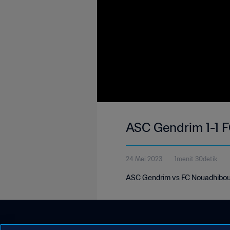
ASC Gendrim 1-1 F
24 Mei 2023
1menit 30detik
ASC Gendrim vs FC Nouadhibou 