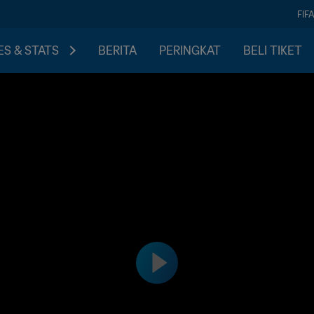
FIF
S & STATS
BERITA
PERINGKAT
BELI TIKET