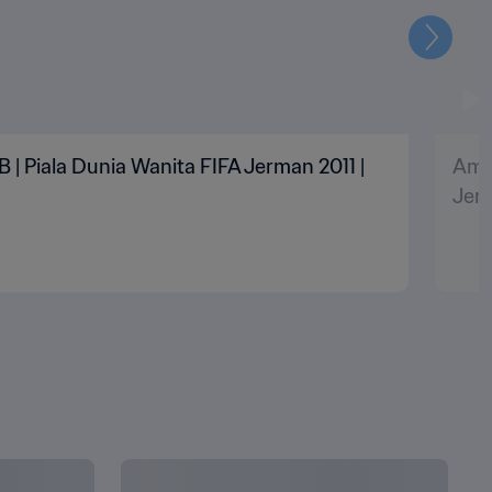
Selanju
B | Piala Dunia Wanita FIFA Jerman 2011 |
Amer
Jerm
LIHAT SEMUA