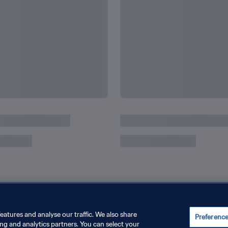
 Wanita FIFA Jerman
Swedia - Prancis | Pereb
FIFA Jerman 2011 | Siara
eatures and analyse our traffic. We also share
Preferenc
ing and analytics partners. You can select your