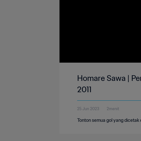
Homare Sawa | Pe
2011
25 Jun 2023
2menit
Tonton semua gol yang dicetak 