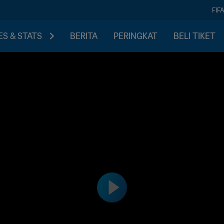
FIF
S & STATS
BERITA
PERINGKAT
BELI TIKET