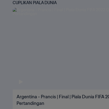
CUPLIKAN PIALA DUNIA
Argentina - Prancis | Final | Piala Dunia FIFA 
Pertandingan