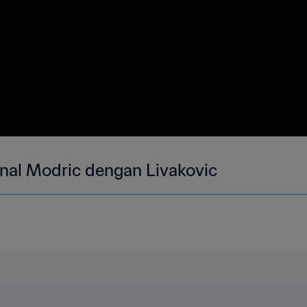
onal Modric dengan Livakovic