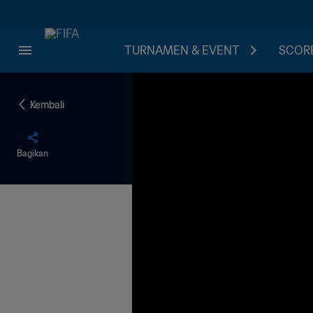
TURNAMEN & EVENT
SCORE
Kembali
Bagikan