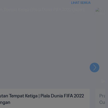
LIHAT SEMUA
Selanju
utan Tempat Ketiga | Piala Dunia FIFA 2022
Pran
ingan
Cup