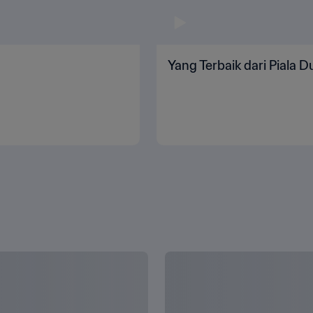
Yang Terbaik dari Piala 