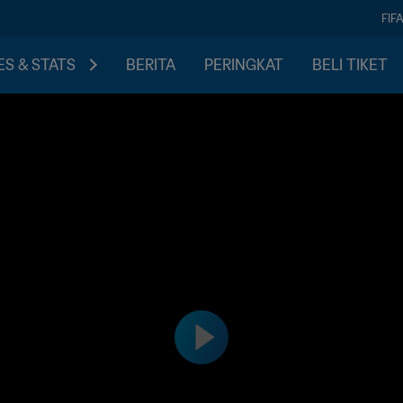
FIF
S & STATS
BERITA
PERINGKAT
BELI TIKET