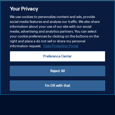
Your Privacy
Uruguay Mengangkat Piala Dunia U-20
untuk Pertama Kalinya setelah
We use cookies to personalize content and ads, provide
social media features and analyse our traffic. We also share
Mengalahkan Italia di Final
information about your use of our site with our social
media, advertising and analytics partners. You can select
your cookie preferences by clicking on the buttons on the
right and place a do not sell or share my personal
information request.
Data Protection Portal
Preference Center
Reject All
I'm OK with that
Pemain andalan Italia, Casadei meraih