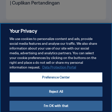
| Cuplikan Pertandingan
LIHAT LEBIH BANYAK
Your Privacy
We use cookies to personalize content and ads, provide
social media features and analyse our traffic. We also share
information about your use of our site with our social
media, advertising and analytics partners. You can select
your cookie preferences by clicking on the buttons on the
right and place a do not sell or share my personal
information request.
Data Protection Portal
KEBIJAKAN PRIVASI
Preference Center
SYARAT DAN KETENTUAN
ATUR PREFERENSI KUKI
Reject All
Copyright © 1994 - 2026 FIFA. All rights reserved.
I'm OK with that